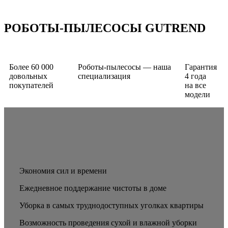
РОБОТЫ-ПЫЛЕСОСЫ
GUTREND
Более 60 000
Роботы-пылесосы — наша
Гарантия
довольных
специализация
4 года
покупателей
на все
модели
Экономия сил и времени
Ежедневное поддержание чистоты в доме
Уборка в самых труднодоступных уголках квартиры
Возможность проведения сухой и влажной уборки