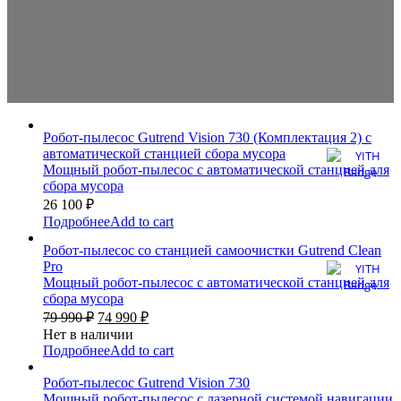
Робот-пылесос Gutrend Vision 730 (Комплектация 2) с
автоматической станцией сбора мусора
Мощный робот-пылесос c автоматической станцией для
сбора мусора
26 100
₽
Подробнее
Add to cart
Робот-пылесос со станцией самоочистки Gutrend Clean
Pro
Мощный робот-пылесос c автоматической станцией для
сбора мусора
79 990
₽
74 990
₽
Нет в наличии
Подробнее
Add to cart
Робот-пылесос Gutrend Vision 730
Мощный робот-пылесос с лазерной системой навигации